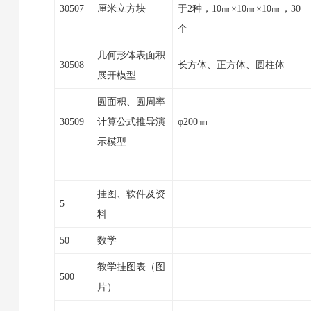
30507
厘米立方块
于2种，10㎜×10㎜×10㎜，30
个
几何形体表面积
30508
长方体、正方体、圆柱体
展开模型
圆面积、圆周率
30509
计算公式推导演
φ200㎜
示模型
挂图、软件及资
5
料
50
数学
教学挂图表（图
500
片）