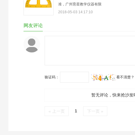
准，广州育星教学仪器有限
公司提供中小学全套教学仪
2018-05-03 14:17:10
器标准配备目录及价格参
考，欢迎咨询客服。020-
网友评论
28187956
验证码：
看不清楚？
暂无评论，快来抢沙发
1
« 上一页
下一页 »