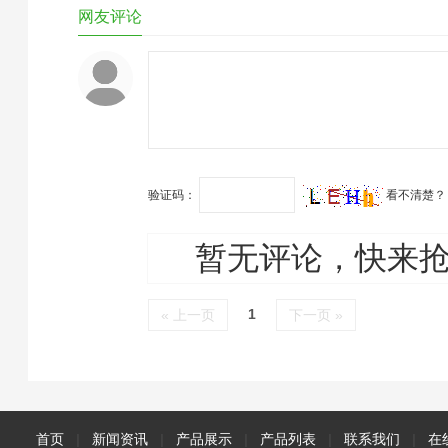
小学科学，初中化学，初中
网友评论
生物，高中化学，高中生物
等科目都会用到。一、什么
是PH值PH值的测量标准为
1〜14，中性溶液PH值为
7（水的PH值接近7），酸
性溶液PH值小于7，碱…
验证码：
看不清楚？
暂无评论，快来
1
« 上一页
下一页 »
首页
|
新闻资讯
|
产品展示
|
产品列表
|
联系我们
|
在