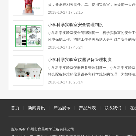
员，并承担相关责任。二、使用实验室，应提前一天通
理员，以便做好准备。三、进入实验室，应有良好的秩
2018-10-27 17:52:15
防止碰撞，应保持安静，严禁打闹喧哗。四、实验前，
本组仪器，物品是否齐全完好，如有问题，由实验…
小学科学实验室安全管理制度
小学科学实验室安全管理制度一、科学实验室的安全工
环境保护工作、消防工作是关系到人身和财产安全的头
事，要经常对教职工和学生进行安全知识的教育，坚持
2018-10-27 17:45:24
第一，预防为主”和“谁主管谁负责”的原则。学校应定
验室安全技术管理工作执行情况进行检查。…
小学科学实验室仪器设备管理制度
小学科学实验室仪器设备管理制度一、小学科学实验室
符合配备标准的仪器设备和科学规范的管理，为教师演
验、学生分组实验以及课外科技活动的开展，提供有力
2018-10-27 16:25:14
证。二、每学期开学后两周内，应编制好仪器设备补充
报学校审批购置，应根据任课教师实验计划安排编…
首页
|
新闻资讯
|
产品展示
|
产品列表
|
联系我们
|
在
版权所有 广州市育星教学设备有限公司