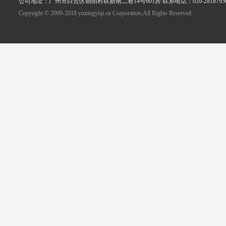
公司地址：广州市白云区朝阳村联新南二巷14号601房 联系电话：020-2818795
Copyright © 2009-2018 yuxingyiqi.cn Corporation,All Rights Reserved.