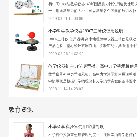
初中高中物理教学仪器14010圆盘测力计的用途及使用
一、用途测量力的大小，可以测量各个方向的压力和拉
供各种力学实验用。二、构造①上滑杆 ②予力调正套 
2019-03-11 15:06:06
零调正套 ④指针 ⑤示度盘 ⑥下予力调正套⑦下滑杆 ⑧
⑨联销轴 ⑩圆盘 ⑪垫板 ⑫支撑板本仪器为齿…
小学科学教学仪器28007三球仪使用说明
28007三球仪 使用说明 高中地理教学仪器三球仪是吸
产品之长，精心设计研制而成。实验证明，具有运行准
定，操作简便灵活，结构美观新颖，牢固经久耐用之特
2019-02-26 14:02:02
一、用途三球仪是生动刻画日、地、月之间相对运动规
直观教学仪器，它能模拟日、地、月三者在宇宙…
教学仪器初中力学演示板、高中力学演示板使用说明引
学演示板是根据中学物理教材力学演示实验的基本要求
取了线路实验板的特点和长处，具有一物多用，装拆方
2018-11-14 14:28:02
形象直观，易于理解，有利于发挥学生智力智能、提高
效率，牢固掌握知识等优点，是实验教学不可缺少…
教育资源
小学科学实验室使用管理制度
小学科学实验室使用管理制度一、实验室由科学教师任