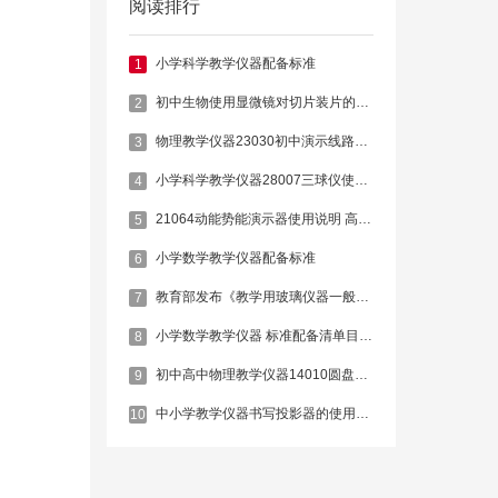
阅读排行
小学科学教学仪器配备标准
1
初中生物使用显微镜对切片装片的观察与制作
2
物理教学仪器23030初中演示线路实验板使用说明书
3
小学科学教学仪器28007三球仪使用说明
4
21064动能势能演示器使用说明 高中物理育星教仪
5
小学数学教学仪器配备标准
6
教育部发布《教学用玻璃仪器一般质量要求和试验方法》等69项教育行业标准转发
7
小学数学教学仪器 标准配备清单目录有多少仪器
8
初中高中物理教学仪器14010圆盘测力计的用途及使用说明
9
中小学教学仪器书写投影器的使用方法及维护说明
10