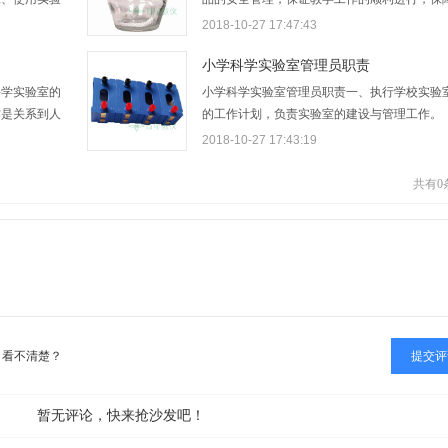
做好准备。
人民生命财产安全和广大师生的健康，特制定
2018-10-27 17:47:43
，防止碰撞，
规定。1、化学危险物品(剧毒物品)的范围：化
实验前，检查
危险物品系指易燃、易爆、剧毒、放射性及其
小学科学实验室管理员职责
有问题，由实
带有危险性的物品。2、危险品应存放于专柜，
科学实验室的
小学科学实验室管理员职责一、执行学校实验
作是关系到人
的工作计划，负责实验室的建设与管理工作。
对教职工和学
二、按照教材规定的实验内容准备和开出教学
2018-10-27 17:43:19
第一，预防为
验，积极配合有关教师，切实保证完成实验教
应定期对实验
任务。并积极创造条件，组织学生课外科技实
共有
0
检查。…
活动。三、不断总结经验，开展实验教学研究
教…
看不清楚？
暂无评论，快来抢沙发吧！